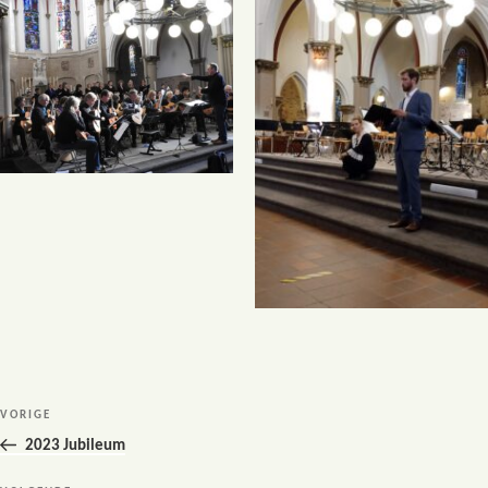
Bericht
Vorig
VORIGE
navigatie
bericht
2023 Jubileum