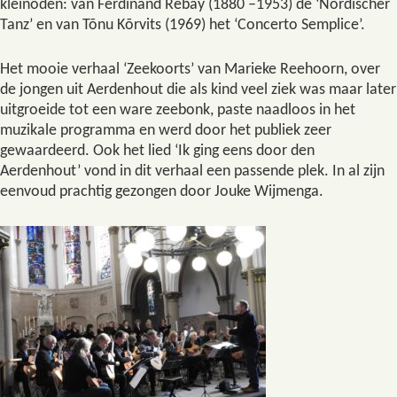
kleinoden: van Ferdinand Rebay (1880 –1953) de ‘Nordischer
Tanz’ en van Tõnu Kõrvits (1969) het ‘Concerto Semplice’.
Het mooie verhaal ‘Zeekoorts’ van Marieke Reehoorn, over
de jongen uit Aerdenhout die als kind veel ziek was maar later
uitgroeide tot een ware zeebonk, paste naadloos in het
muzikale programma en werd door het publiek zeer
gewaardeerd. Ook het lied ‘Ik ging eens door den
Aerdenhout’ vond in dit verhaal een passende plek. In al zijn
eenvoud prachtig gezongen door Jouke Wijmenga.