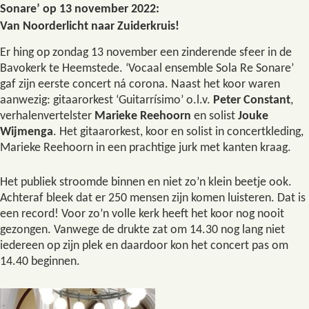
Sonare’ op 13 november 2022:
Van Noorderlicht naar Zuiderkruis!
Er hing op zondag 13 november een zinderende sfeer in de
Bavokerk te Heemstede. ‘Vocaal ensemble Sola Re Sonare’
gaf zijn eerste concert ná corona. Naast het koor waren
aanwezig: gitaarorkest ‘Guitarrísimo’ o.l.v.
Peter Constant
,
verhalenvertelster
Marieke Reehoorn
en solist
Jouke
Wijmenga
. Het gitaarorkest, koor en solist in concertkleding,
Marieke Reehoorn in een prachtige jurk met kanten kraag.
Het publiek stroomde binnen en niet zo’n klein beetje ook.
Achteraf bleek dat er 250 mensen zijn komen luisteren. Dat is
een record! Voor zo’n volle kerk heeft het koor nog nooit
gezongen. Vanwege de drukte zat om 14.30 nog lang niet
iedereen op zijn plek en daardoor kon het concert pas om
14.40 beginnen.